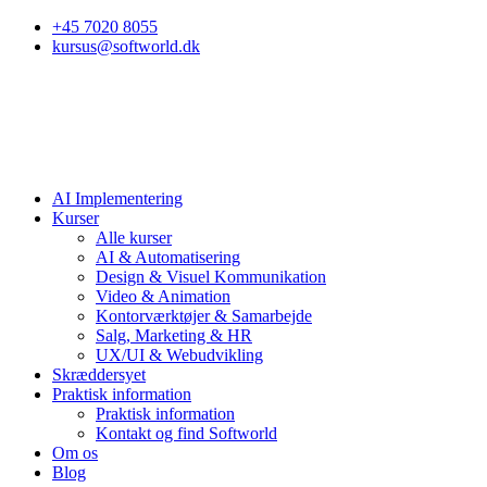
+45 7020 8055
kursus@softworld.dk
AI Implementering
Kurser
Alle kurser
AI & Automatisering
Design & Visuel Kommunikation
Video & Animation
Kontorværktøjer & Samarbejde
Salg, Marketing & HR
UX/UI & Webudvikling
Skræddersyet
Praktisk information
Praktisk information
Kontakt og find Softworld
Om os
Blog