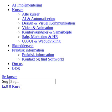
AI Implementering
Kurser
Alle kurser
AI & Automatisering
Design & Visuel Kommunikation
Video & Animation
Kontorværktøjer & Samarbejde
Salg, Marketing & HR
UX/UI & Webudvikling
Skræddersyet
Praktisk information
Praktisk information
Kontakt og find Softworld
Om os
Blog
Se kurser
Søg
kr.
0
0
Kurv